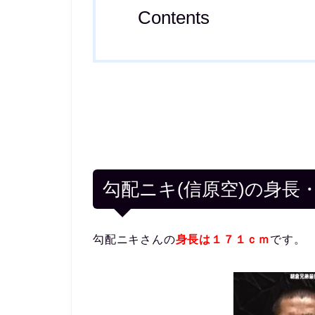
Contents
勾配ニキ(信原空)の身長
勾配ニキさんの
身長は１７１ｃｍ
です。